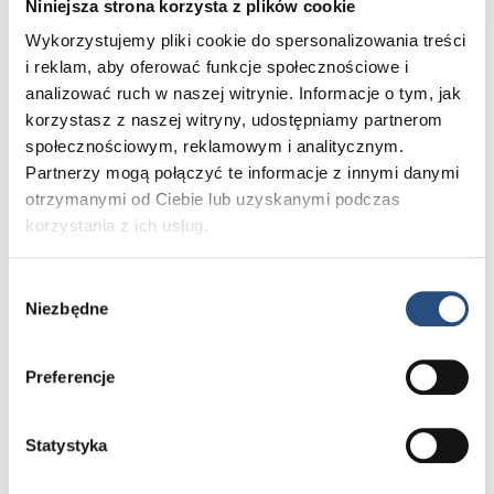
Niniejsza strona korzysta z plików cookie
Wykorzystujemy pliki cookie do spersonalizowania treści
i reklam, aby oferować funkcje społecznościowe i
Poznaj Volvo bliżej – umów się na jazdę testową
analizować ruch w naszej witrynie. Informacje o tym, jak
i poczuj różnicę. A jeśli już wiesz, czego szukasz,
odwiedź nasz konfigurator i stwórz Volvo idealne dla
korzystasz z naszej witryny, udostępniamy partnerom
siebie.
społecznościowym, reklamowym i analitycznym.
Partnerzy mogą połączyć te informacje z innymi danymi
otrzymanymi od Ciebie lub uzyskanymi podczas
Jazda testowa
Konfigurator
korzystania z ich usług.
Wybór
Niezbędne
zgody
Innowacyjna przestronność
Preferencje
w elektrycznym
Elektryczny EX30 łączy nowoczesną
Statystyka
technologię z inteligentnymi
rozwiązaniami przestrzennymi. Dzięki