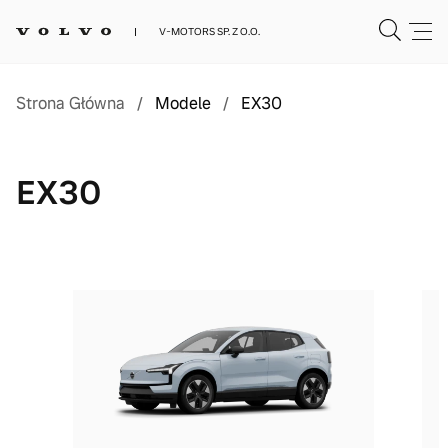
V-MOTORS SP. Z O.O.
Strona Główna
/
Modele
/
EX30
EX30