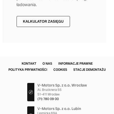
ładowania.
KALKULATOR ZASIĘGU
KONTAKT
O NAS
INFORMACJE PRAWNE
POLITYKA PRYWATNOŚCI
COOKIES
STACJE DEMONTAŻU
V-Motors Sp. z o.o. Wrocław
Al. Brucknera 55
51-411 Wrocław
(71) 780 09 00
V-Motors Sp. z o.o. Lubin
Legnicka 69A