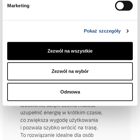
płaskiej podłodze zyskano schowki, jak
Marketing
centralny na torebkę i podświetlany
w wersjach Plus i Ultra, maksymalizując
funkcjonalność wnętrza.
Pokaż szczegóły
ODKRYJ ELEKTROMOBILNOŚĆ
Zezwól na wszystkie
Zezwól na wybór
Energia na każdą trasę
Odmowa
Model EX30 obsługuje szybkie
ładowanie, dzięki czemu możesz
uzupełnić energię w krótkim czasie,
co zwiększa wygodę użytkowania
i pozwala szybko wrócić na trasę.
To rozwiązanie idealne dla osób