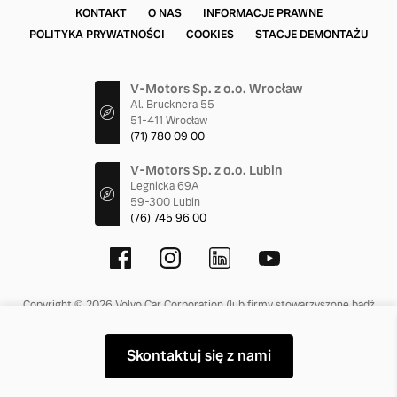
KONTAKT
O NAS
INFORMACJE PRAWNE
POLITYKA PRYWATNOŚCI
COOKIES
STACJE DEMONTAŻU
V-Motors Sp. z o.o. Wrocław
Al. Brucknera 55
51-411 Wrocław
(71) 780 09 00
V-Motors Sp. z o.o. Lubin
Legnicka 69A
59-300 Lubin
(76) 745 96 00
Copyright © 2026 Volvo Car Corporation (lub firmy stowarzyszone bądź
licencjodawcy).
Skontaktuj się z nami