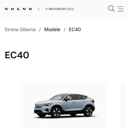
V-MOTORS SP. Z O.O.
Strona Główna
/
Modele
/
EC40
EC40