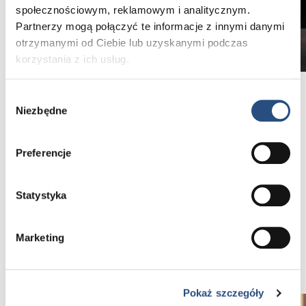
społecznościowym, reklamowym i analitycznym.
Partnerzy mogą połączyć te informacje z innymi danymi
otrzymanymi od Ciebie lub uzyskanymi podczas
korzystania z ich usług.
Wybór
Niezbędne
zgody
Dostępne od ręki – Wrocław i Lubin
Volvo XC90 Ultra Bright jest dostępne od ręki
w salonach Volvo V-Motors:
Preferencje
• Wrocław – al. Brucknera 55
• Lubin – ul. Legnicka 69a
Statystyka
Bez oczekiwania na produkcję. Bez kompromisów
Marketing
Zarezerwuj samochód
Pokaż szczegóły