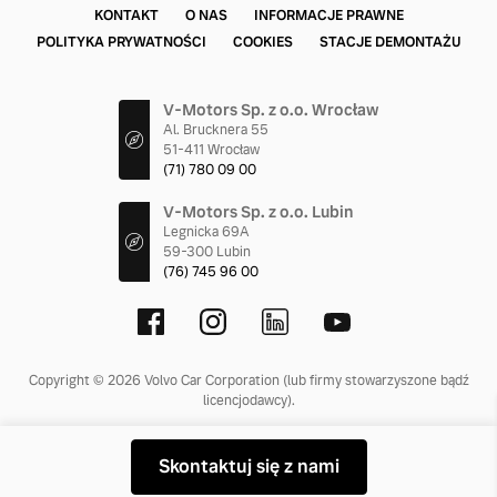
KONTAKT
O NAS
INFORMACJE PRAWNE
POLITYKA PRYWATNOŚCI
COOKIES
STACJE DEMONTAŻU
V-Motors Sp. z o.o. Wrocław
Al. Brucknera 55
51-411 Wrocław
(71) 780 09 00
V-Motors Sp. z o.o. Lubin
Legnicka 69A
59-300 Lubin
(76) 745 96 00
Copyright © 2026 Volvo Car Corporation (lub firmy stowarzyszone bądź
licencjodawcy).
Skontaktuj się z nami