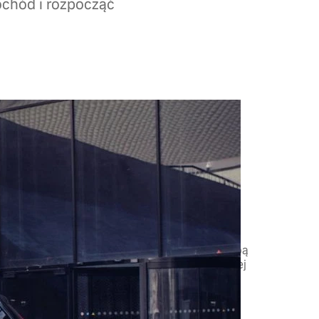
ochód i rozpocząć
ntakt – oddzwonimy
 doradca Volvo V-Motors skontaktuje się z Tobą
ły oferty oraz dostępność pojazdów w wybranej