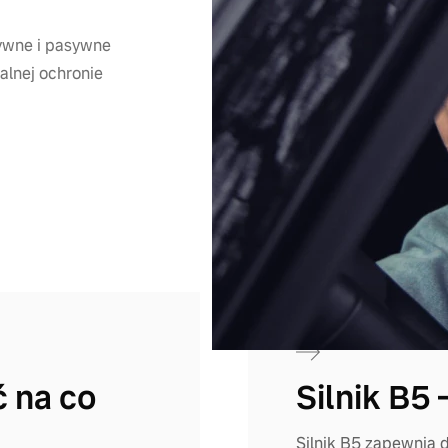
ywne i pasywne
lnej ochronie
ć na co
Silnik B5 
Silnik B5 zapewnia 