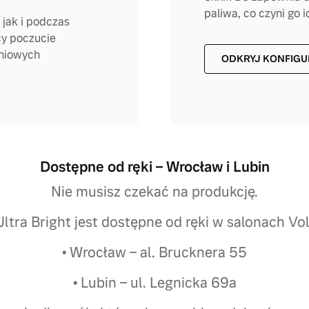
paliwa, co czyni go
jak i podczas
cy poczucie
eniowych
ODKRYJ KONFIG
Dostępne od ręki – Wrocław i Lubin
Nie musisz czekać na produkcję.
ltra Bright jest dostępne od ręki w salonach Vo
• Wrocław – al. Brucknera 55
• Lubin – ul. Legnicka 69a