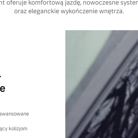
ight oferuje komfortową jazdę, nowoczesne syst
oraz eleganckie wykończenie wnętrza.
–
ce
zaawansowane
ący kolizjom