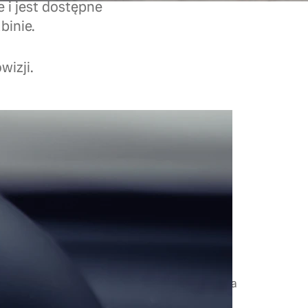
 i jest dostępne
binie.
wizji.
 Ultra Bright
n za kierownicą Volvo XC60. To propozycja dla
wysokiej jakości, nowoczesnej technologii