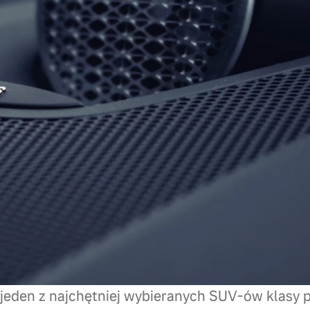
i bezpieczeństwa. Par
Rata: 999 zł netto / 
• Prowizja: 0% • Prz
egzemplarzy dostępny
Zapytaj o dostęp
 XC60 Ultra Bright – SUV premium do miasta i w
jeden z najchętniej wybieranych SUV-ów klasy