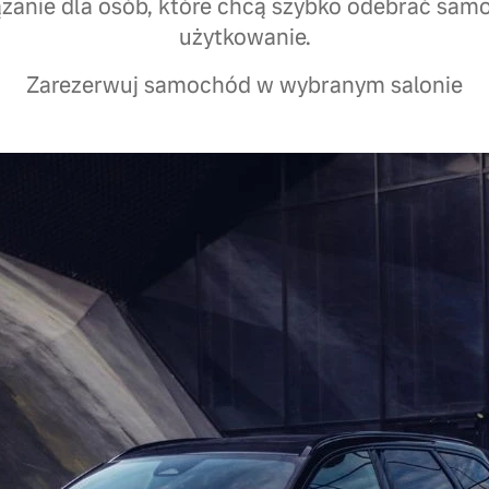
ązanie dla osób, które chcą szybko odebrać sam
użytkowanie.
Zarezerwuj samochód w wybranym salonie
Zostaw ko
z ofertą
Wypełnij formularz, a
i przedstawi szczegó
lokalizacji. Formularz:
• Imię i nazwisko
• Telefon