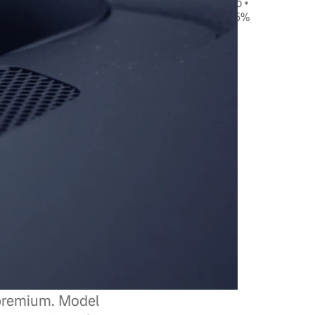
ametry finansowania: • Cena: 187 000 zł netto •
mies. • Okres: 36 miesięcy • Opłata wstępna: 15%
ebieg: 10 000 km Oferta dotyczy wybranych
ch od ręki we Wrocławiu i Lubinie.
ność
 trasę
 premium. Model