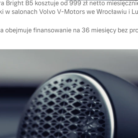
a Bright B5 kosztuje od 999 zł netto miesięcznie
ki w salonach Volvo V-Motors we Wrocławiu i Lu
a obejmuje finansowanie na 36 miesięcy bez pro
Szczegóły oferty
Volvo XC60
Rozpocznij nowy sezo
osób, które oczekują 