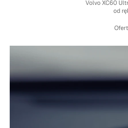
Volvo XC60 Ultr
od rę
Ofert