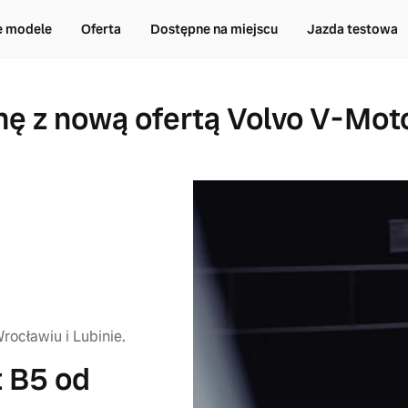
e modele
Oferta
Dostępne na miejscu
Jazda testowa
nę z nową ofertą Volvo V-Mot
ocławiu i Lubinie.
t B5 od