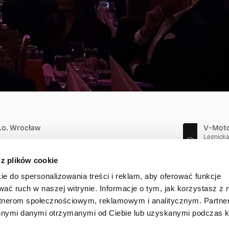
INFORMACJE PRAWNE
POLITYKA PRYWATNOŚCI
COOKIES
o.o. Wrocław
V-Motor
Legnick
59-300 
(76) 745
 z plików cookie
ie do spersonalizowania treści i reklam, aby oferować funkcje
wać ruch w naszej witrynie. Informacje o tym, jak korzystasz z 
rtnerom społecznościowym, reklamowym i analitycznym. Partn
innymi danymi otrzymanymi od Ciebie lub uzyskanymi podczas k