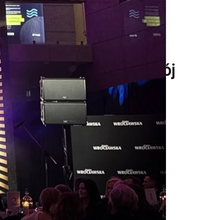
 dumą wspieramy rozwój
kiego biznesu
tej Setki Dolnośląskiego to dla nas zaszczyt
lvo V-Motors jest integralną częścią lokalnej
ej. Wspierając wydarzenia takiej rangi,
ję: przyczyniać się do rozwoju regionu
ania na najwyższym poziomie.