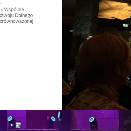
w
u. Wspólnie
rozwoju Dolnego
u zrównoważonej