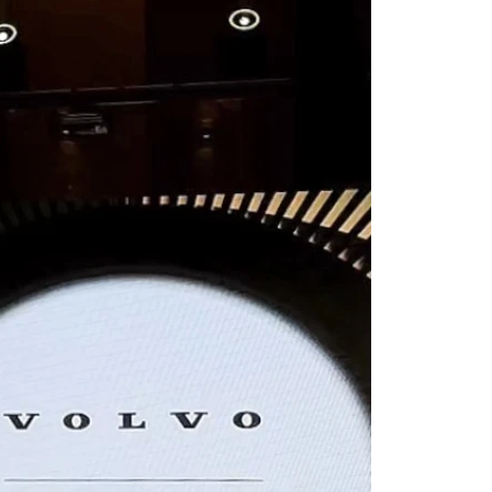
a modeli Volvo
zentowaliśmy wybrane modele Volvo – symbole
ortu i innowacji. Goście wydarzenia mogli
wiązania technologiczne, doświadczać
gnu i zobaczyć, jak marka Volvo wyznacza
ji premium.