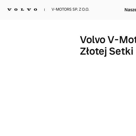
Nasz
V-MOTORS SP. Z O.O.
Volvo V-Mot
Złotej Setk