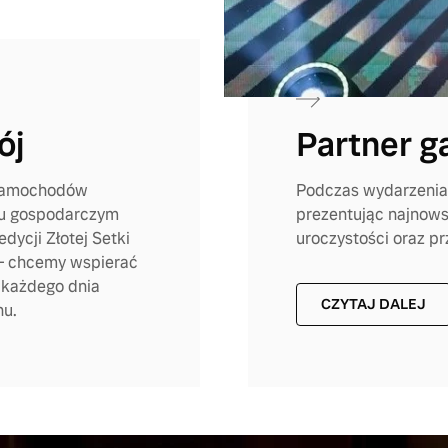
ój
Partner ga
e samochodów
Podczas wydarzenia V
iu gospodarczym
prezentując najnow
dycji Złotej Setki
uroczystości oraz p
 – chcemy wspierać
e każdego dnia
CZYTAJ DALEJ
nu.