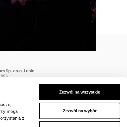
STACJE DEMONTAŻU
s Sp. z o.o. Lubin
a 69A
Lubin
 96 00
Zezwól na wszystkie
naszej
Zezwól na wybór
erzy mogą
orzystania z