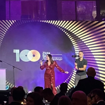
W Volvo z
dolnośląs
Udział w 3. edycji Zło
i potwierdzenie, że Vo
społeczności biznesow
podkreślamy naszą mis
i inspirować do dział