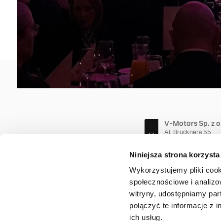
KONTAKT
O NAS
V-Motors Sp. z 
Al. Brucknera 55
51-411 Wrocław
(71) 780 09 00
Niniejsza strona korzysta
Wykorzystujemy pliki cook
społecznościowe i analizo
witryny, udostępniamy pa
połączyć te informacje z 
ich usług.