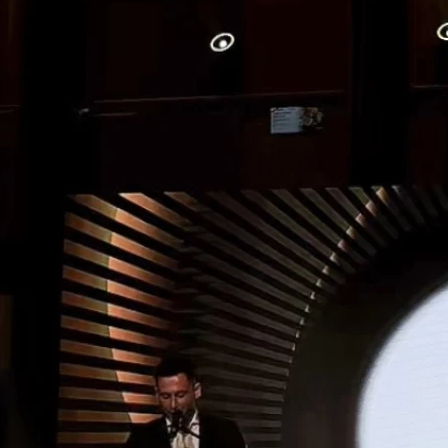
Prezentacj
W trakcie gali zapre
bezpieczeństwa, komf
poznać najnowsze roz
skandynawskiego desi
kierunki w motoryzac