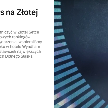
 na Złotej
tniczyć w Złotej Setce
iżowych rankingów
ydarzenia, wspieraliśmy
 roku w hotelu Wyndham
tawicieli największych
ych Dolnego Śląska.