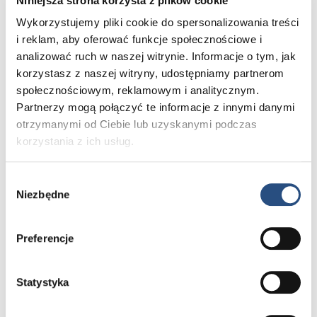
Niniejsza strona korzysta z plików cookie
Wykorzystujemy pliki cookie do spersonalizowania treści
i reklam, aby oferować funkcje społecznościowe i
analizować ruch w naszej witrynie. Informacje o tym, jak
Bezpieczeństwo klasy premium
korzystasz z naszej witryny, udostępniamy partnerom
społecznościowym, reklamowym i analitycznym.
W Volvo XC90 Black Edition poczujesz
spokój umysłu, jaki może dać tylko
Partnerzy mogą połączyć te informacje z innymi danymi
bezpieczeństwo najwyższej klasy. To nie
otrzymanymi od Ciebie lub uzyskanymi podczas
tylko obietnica, ale fundament, na którym
korzystania z ich usług.
zbudowano ten model. Zaawansowane
systemy wsparcia kierowcy, takie jak
monitorowanie martwego pola, aktywny
Wybór
asystent pasa ruchu czy system
Niezbędne
zgody
zapobiegania kolizjom, wyznaczają nowe
standardy w motoryzacji i pracują
bezustannie, aby aktywnie chronić Ciebie
Preferencje
i Twoich bliskich
Statystyka