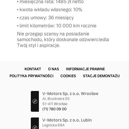
• miesięczna rata: 1485 zł netto
• kwota wkładu własnego: 10%
• czas umowy: 36 miesięcy
• limit kilometrów: 10 000 km rocznie
Nie przegap szansy na posiadanie
samochodu, który doskonale odzwierciedla
Twój styl i aspiracje.
KONTAKT
O NAS
INFORMACJE PRAWNE
POLITYKA PRYWATNOŚCI
COOKIES
STACJE DEMONTAŻU
V-Motors Sp. z o.o. Wrocław
Al. Brucknera 55
51-411 Wrocław
(71) 780 09 00
V-Motors Sp. z o.o. Lubin
Legnicka 69A