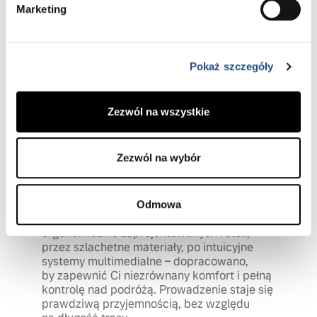
Marketing
Pokaż szczegóły
Zezwól na wszystkie
Komfort i kontrola na każdej trasie
Zezwól na wybór
Innowacja i bezkompromisowa elegancja
spotykają się we wnętrzu Volvo XC90 Black
Edition i tworzą przestrzeń, która jest
Odmowa
definicją luksusu. Każdy detal – od
ergonomicznie zaprojektowanych foteli,
przez szlachetne materiały, po intuicyjne
systemy multimedialne – dopracowano,
by zapewnić Ci niezrównany komfort i pełną
kontrolę nad podróżą. Prowadzenie staje się
prawdziwą przyjemnością, bez względu