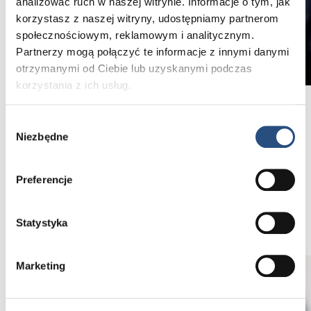
analizować ruch w naszej witrynie. Informacje o tym, jak
korzystasz z naszej witryny, udostępniamy partnerom
społecznościowym, reklamowym i analitycznym.
Partnerzy mogą połączyć te informacje z innymi danymi
otrzymanymi od Ciebie lub uzyskanymi podczas
korzystania z ich usług.
Damy dożywotnią gwarancję na części
Wybór
Niezbędne
zgody
Co więcej, naprawa będzie przeprowadzona
tylko na oryginalnych częściach, na które
otrzymasz dożywotnią gwarancję.
Preferencje
Dożywotnia gwarancja na części
Statystyka
Marketing