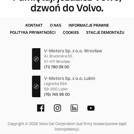
dzwoń do Volvo.
KONTAKT
O NAS
INFORMACJE PRAWNE
POLITYKA PRYWATNOŚCI
COOKIES
STACJE DEMONTAŻU
V-Motors Sp. z o.o. Wrocław
Al. Brucknera 55
51-411 Wrocław
(71) 780 09 00
V-Motors Sp. z o.o. Lubin
Legnicka 69A
59-300 Lubin
(76) 745 96 00
Copyright © 2026 Volvo Car Corporation (lub firmy stowarzyszone bądź
licencjodawcy).