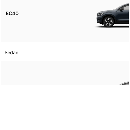
EC40
Sedan
ES90
Kombi