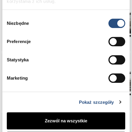
korzystania z ich usług.
Wybór
EX30
Niezbędne
zgody
Preferencje
Statystyka
Marketing
XC90
Pokaż szczegóły
Zezwól na wszystkie