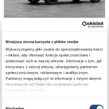
WROCŁAW
LUBIN
Preferowana data:
Niniejsza strona korzysta z plików cookie
Wykorzystujemy pliki cookie do spersonalizowania treści
i reklam, aby oferować funkcje społecznościowe i
Przed 15:00
Po 15:00
analizować ruch w naszej witrynie. Informacje o tym, jak
Skontaktujemy się z Tobą w ciągu 12 h w celu ustalenia konkretnego
korzystasz z naszej witryny, udostępniamy partnerom
terminu jazdy próbnej
społecznościowym, reklamowym i analitycznym.
Partnerzy mogą połączyć te informacje z innymi danymi
Dane kontaktowe:
otrzymanymi od Ciebie lub uzyskanymi podczas
Imię*
korzystania z ich usług.
Nazwisko*
Wybór
Niezbędne