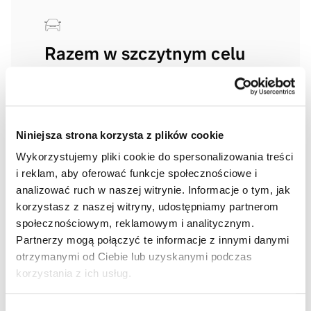
Razem w szczytnym celu
V-Motors z dumą dołącza do tej globalnej
społeczności – jako patron wydarzenia
Distinguished Gentleman’s Ride 2025
promujemy motoryzację w najlepszym
Niniejsza strona korzysta z plików cookie
stylu, a jednocześnie zwracamy uwagę
Wykorzystujemy pliki cookie do spersonalizowania treści
na znaczenie troski o zdrowie
i reklam, aby oferować funkcje społecznościowe i
i świadomość profilaktyki.
analizować ruch w naszej witrynie. Informacje o tym, jak
korzystasz z naszej witryny, udostępniamy partnerom
społecznościowym, reklamowym i analitycznym.
Partnerzy mogą połączyć te informacje z innymi danymi
otrzymanymi od Ciebie lub uzyskanymi podczas
korzystania z ich usług.