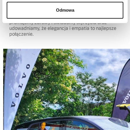
Gentleman’s Ride 2025, pokazujemy, że pasja
Odmowa
do jazdy może iść w parze z troską o drugiego
człowieka. Wspólnie łączymy pasję z misją,
promujemy zdrowy i świadomy styl życia oraz
udowadniamy, że elegancja i empatia to najlepsze
połączenie.