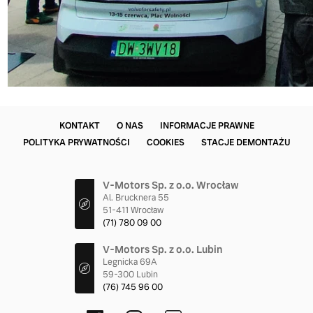
KONTAKT
O NAS
INFORMACJE PRAWNE
POLITYKA PRYWATNOŚCI
COOKIES
STACJE DEMONTAŻU
V-Motors Sp. z o.o. Wrocław
Al. Brucknera 55
51-411 Wrocław
(71) 780 09 00
V-Motors Sp. z o.o. Lubin
Legnicka 69A
59-300 Lubin
(76) 745 96 00