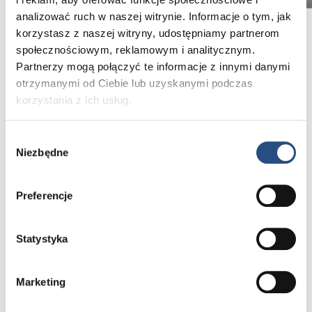
analizować ruch w naszej witrynie. Informacje o tym, jak
korzystasz z naszej witryny, udostępniamy partnerom
społecznościowym, reklamowym i analitycznym.
Wygodny transport rowerów w każdej podróży
Partnerzy mogą połączyć te informacje z innymi danymi
otrzymanymi od Ciebie lub uzyskanymi podczas
Bagażnik rowerowy na hak holowniczy 3 rowery –
korzystania z ich usług.
FIX4BIKE®
Nowoczesny bagażnik rowerowy na hak holowniczy
z systemem „FIX4BIKE®”. Ten bagażnik rowerowy
Wybór
umożliwia przewóz trzech rowerów, jednak można
Niezbędne
zgody
go rozszerzyć o adapter pozwalający przewozić
cztery rowery. Zaletą systemu „FIX4BIKE®” jest
lepsze dopasowanie i łatwiejsze mocowanie
Preferencje
bagażnika na haku holowniczym.
Złącze do haka holowniczego można łatwo zdjąć
za pomocą ergonomicznego uchwytu.
Statystyka
Marketing
ZAPYTAJ O DOSTĘPNOŚĆ PRODUKTU